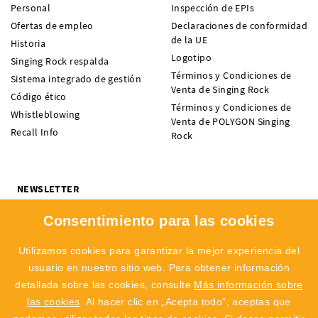
Personal
Inspección de EPIs
Ofertas de empleo
Declaraciones de conformidad
de la UE
Historia
Logotipo
Singing Rock respalda
Términos y Condiciones de
Sistema integrado de gestión
Venta de Singing Rock
Código ético
Términos y Condiciones de
Whistleblowing
Venta de POLYGON Singing
Recall Info
Rock
NEWSLETTER
¿Quieres recibir noticias sobre novedades, ofertas y eventos de
Consentimiento para las cookies
SINGING ROCK? Suscríbete y no te pierdas nada.
Me interesa:
Escalada
Profesional
Utilizamos cookies para garantizar la mejor experiencia del
usuario en nuestro sitio web. Para obtener información
SUBSCRIBIR
detallada sobre las cookies, consulte
Más información sobre
las cookies
. Al hacer clic en „Acepta todo“, aceptas que
Acepto el
tratamiento de datos personales