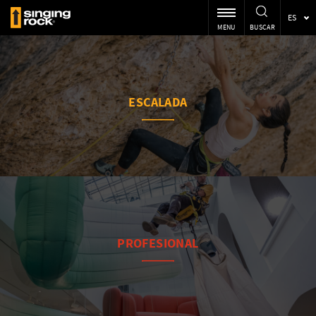
ES
MENU
BUSCAR
ESCALADA
IR A
PROFESIONAL
IR A