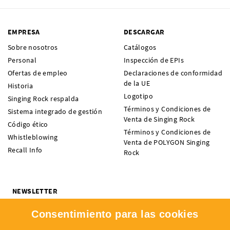
EMPRESA
DESCARGAR
Sobre nosotros
Catálogos
Personal
Inspección de EPIs
Ofertas de empleo
Declaraciones de conformidad
de la UE
Historia
Logotipo
Singing Rock respalda
Términos y Condiciones de
Sistema integrado de gestión
Venta de Singing Rock
Código ético
Términos y Condiciones de
Whistleblowing
Venta de POLYGON Singing
Recall Info
Rock
NEWSLETTER
¿Quieres recibir noticias sobre novedades, ofertas y eventos de
Consentimiento para las cookies
SINGING ROCK? Suscríbete y no te pierdas nada.