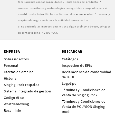
familiarizado con las capacidades y limitaciones del producto
conocer los métodos y metodologías de seguridad apropiados para el
uso del producto (recibir formación cuando sea necesario)
conocer y
aceptar el riesgo asociado a la actividad que se realiza
Si no entiende las instrucciones o tiene algún problema de uso, póngase
en contacto con SINGING ROCK.
EMPRESA
DESCARGAR
Sobre nosotros
Catálogos
Personal
Inspección de EPIs
Ofertas de empleo
Declaraciones de conformidad
de la UE
Historia
Logotipo
Singing Rock respalda
Términos y Condiciones de
Sistema integrado de gestión
Venta de Singing Rock
Código ético
Términos y Condiciones de
Whistleblowing
Venta de POLYGON Singing
Recall Info
Rock