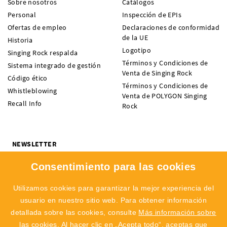
Sobre nosotros
Catálogos
Personal
Inspección de EPIs
Ofertas de empleo
Declaraciones de conformidad
de la UE
Historia
Logotipo
Singing Rock respalda
Términos y Condiciones de
Sistema integrado de gestión
Venta de Singing Rock
Código ético
Términos y Condiciones de
Whistleblowing
Venta de POLYGON Singing
Recall Info
Rock
NEWSLETTER
¿Quieres recibir noticias sobre novedades, ofertas y eventos de
Consentimiento para las cookies
SINGING ROCK? Suscríbete y no te pierdas nada.
Me interesa:
Escalada
Profesional
Utilizamos cookies para garantizar la mejor experiencia del
usuario en nuestro sitio web. Para obtener información
SUBSCRIBIR
detallada sobre las cookies, consulte
Más información sobre
las cookies
. Al hacer clic en „Acepta todo“, aceptas que