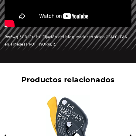
Rw6wq-5GDiI?rel=0|Fijación del bloqueador torácico CAM CLEAN
en arneses PROFI WORKER.
Productos relacionados