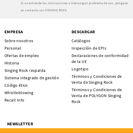
Si no entiende las instrucciones o tiene algún problema de uso, póngase
en contacto con SINGING ROCK.
EMPRESA
DESCARGAR
Sobre nosotros
Catálogos
Personal
Inspección de EPIs
Ofertas de empleo
Declaraciones de conformidad
de la UE
Historia
Logotipo
Singing Rock respalda
Términos y Condiciones de
Sistema integrado de gestión
Venta de Singing Rock
Código ético
Términos y Condiciones de
Whistleblowing
Venta de POLYGON Singing
Recall Info
Rock
NEWSLETTER
¿Quieres recibir noticias sobre novedades, ofertas y eventos de