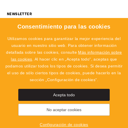
NEWSLETTER
¿Quieres recibir noticias sobre novedades, ofertas y eventos de
Consentimiento para las cookies
SINGING ROCK? Suscríbete y no te pierdas nada.
Me interesa:
Escalada
Profesional
Utilizamos cookies para garantizar la mejor experiencia del
usuario en nuestro sitio web. Para obtener información
SUBSCRIBIR
detallada sobre las cookies, consulte
Más información sobre
las cookies
. Al hacer clic en „Acepta todo“, aceptas que
Acepto el
tratamiento de datos personales
podamos utilizar todos los tipos de cookies. Si desea permitir
el uso de sólo ciertos tipos de cookies, puede hacerlo en la
sección „Configuración de cookies“.
Acepta todo
SingingRock Outlet
Polyg
No aceptar cookies
2019 - 2026 © SINGING ROCK s.r.o.
Poniklá 317, 514 01 Poniklá
Configuración de cookies
info@singingrock.cz
Configuración de cookies