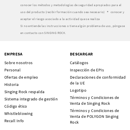
conocer los métodos y metodologías de seguridad apropiados para el
uso del producto (recibir formación cuando sea necesario)
conocer y
aceptar el riesgo asociado a la actividad que se realiza
Si no entiende las instrucciones o tiene algún problema de uso, póngase
en contacto con SINGING ROCK.
EMPRESA
DESCARGAR
Sobre nosotros
Catálogos
Personal
Inspección de EPIs
Ofertas de empleo
Declaraciones de conformidad
de la UE
Historia
Logotipo
Singing Rock respalda
Términos y Condiciones de
Sistema integrado de gestión
Venta de Singing Rock
Código ético
Términos y Condiciones de
Whistleblowing
Venta de POLYGON Singing
Recall Info
Rock