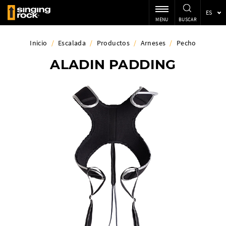
ES
MENU
BUSCAR
Inicio
/
Escalada
/
Productos
/
Arneses
/
Pecho
ALADIN PADDING