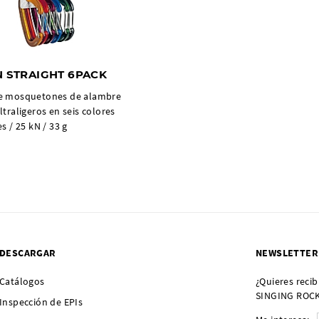
N STRAIGHT 6PACK
e mosquetones de alambre
ltraligeros en seis colores
s / 25 kN / 33 g
DESCARGAR
NEWSLETTER
Catálogos
¿Quieres recib
SINGING ROCK?
Inspección de EPIs