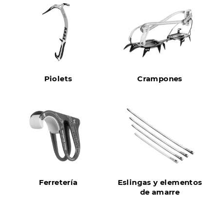
Piolets
Crampones
Ferretería
Eslingas y elementos
de amarre