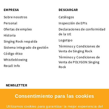
EMPRESA
DESCARGAR
Sobre nosotros
Catálogos
Personal
Inspección de EPIs
Ofertas de empleo
Declaraciones de conformidad
de la UE
Historia
Logotipo
Singing Rock respalda
Términos y Condiciones de
Sistema integrado de gestión
Venta de Singing Rock
Código ético
Términos y Condiciones de
Whistleblowing
Venta de POLYGON Singing
Recall Info
Rock
NEWSLETTER
¿Quieres recibir noticias sobre novedades, ofertas y eventos de
Consentimiento para las cookies
SINGING ROCK? Suscríbete y no te pierdas nada.
Me interesa:
Escalada
Profesional
Utilizamos cookies para garantizar la mejor experiencia del