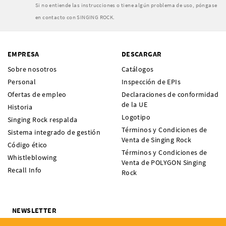
Si no entiende las instrucciones o tiene algún problema de uso, póngase
en contacto con SINGING ROCK.
EMPRESA
DESCARGAR
Sobre nosotros
Catálogos
Personal
Inspección de EPIs
Ofertas de empleo
Declaraciones de conformidad
de la UE
Historia
Logotipo
Singing Rock respalda
Términos y Condiciones de
Sistema integrado de gestión
Venta de Singing Rock
Código ético
Términos y Condiciones de
Whistleblowing
Venta de POLYGON Singing
Recall Info
Rock
NEWSLETTER
¿Quieres recibir noticias sobre novedades, ofertas y eventos de