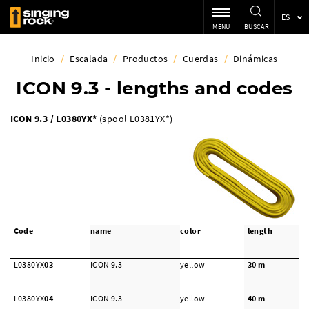
ES
MENU
BUSCAR
Inicio
/
Escalada
/
Productos
/
Cuerdas
/
Dinámicas
ICON 9.3 - lengths and codes
ICON 9.3 /
L0380YX*
(spool L038
1
YX*)
Code
name
color
length
L0380YX
03
ICON 9.3
yellow
30 m
L0380YX
04
ICON 9.3
yellow
40 m