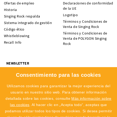
Ofertas de empleo
Declaraciones de conformidad
de la UE
Historia
Logotipo
Singing Rock respalda
Términos y Condiciones de
Sistema integrado de gestión
Venta de Singing Rock
Código ético
Términos y Condiciones de
Whistleblowing
Venta de POLYGON Singing
Recall Info
Rock
NEWSLETTER
¿Quieres recibir noticias sobre novedades, ofertas y eventos de
Consentimiento para las cookies
SINGING ROCK? Suscríbete y no te pierdas nada.
Me interesa:
Escalada
Profesional
Utilizamos cookies para garantizar la mejor experiencia del
usuario en nuestro sitio web. Para obtener información
SUBSCRIBIR
detallada sobre las cookies, consulte
Más información sobre
las cookies
. Al hacer clic en „Acepta todo“, aceptas que
Acepto el
tratamiento de datos personales
podamos utilizar todos los tipos de cookies. Si desea permitir