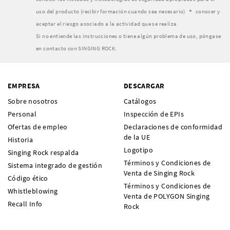
uso del producto (recibir formación cuando sea necesario)
conocer y
aceptar el riesgo asociado a la actividad que se realiza
Si no entiende las instrucciones o tiene algún problema de uso, póngase
en contacto con SINGING ROCK.
EMPRESA
DESCARGAR
Sobre nosotros
Catálogos
Personal
Inspección de EPIs
Ofertas de empleo
Declaraciones de conformidad
de la UE
Historia
Logotipo
Singing Rock respalda
Términos y Condiciones de
Sistema integrado de gestión
Venta de Singing Rock
Código ético
Términos y Condiciones de
Whistleblowing
Venta de POLYGON Singing
Recall Info
Rock