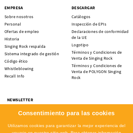
EMPRESA
DESCARGAR
Sobre nosotros
Catálogos
Personal
Inspección de EPIs
Ofertas de empleo
Declaraciones de conformidad
de la UE
Historia
Logotipo
Singing Rock respalda
Términos y Condiciones de
Sistema integrado de gestión
Venta de Singing Rock
Código ético
Términos y Condiciones de
Whistleblowing
Venta de POLYGON Singing
Recall Info
Rock
NEWSLETTER
¿Quieres recibir noticias sobre novedades, ofertas y eventos de
Consentimiento para las cookies
SINGING ROCK? Suscríbete y no te pierdas nada.
Me interesa:
Escalada
Profesional
Utilizamos cookies para garantizar la mejor experiencia del
usuario en nuestro sitio web. Para obtener información