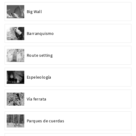
Big Wall
Barranquismo
Route setting
Espeleología
Vía ferrata
Parques de cuerdas